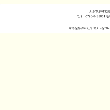
新余市乡村发展基金
电话：0790-643886
网站备案/许可证号:赣ICP备2023