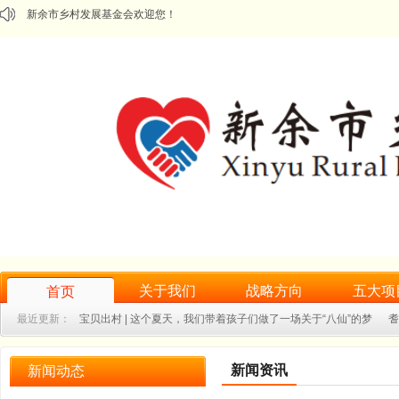
新余市乡村发展基金会欢迎您！
关于我们
战略方向
五大项
首页
最近更新：
宝贝出村 | 这个夏天，我们带着孩子们做了一场关于“八仙”的梦
耆
乡村微学堂｜我是活动小管家：彝汉儿童暑期实践小课堂
一双新鞋，一步成
新闻资讯
新闻动态
"耆乐融融·粽享安康"——水北镇老人集体生日会暨端午关爱活动