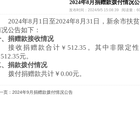
2024年8月捐赠款拨付情况
发布时间：2024/9/5 15:08:39 阅读量：6
202
4
年
8
月1日至202
4
年
8
月
31
日，新余市扶贫
情况公告如下：
一、捐赠款接收情况
接收捐赠款合计
512.35
。其中
非
限定
￥
512.35
元。
￥
二、捐款拨付情况
拨付捐赠款共计
￥0.00
元。
一页：2024年9月捐赠款拨付情况公告