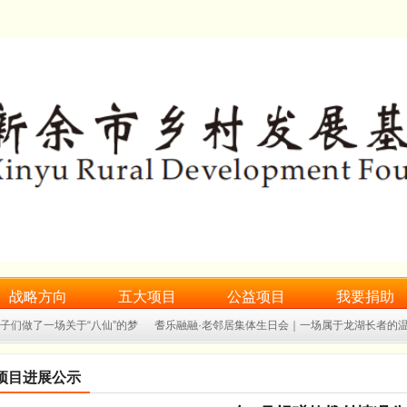
战略方向
五大项目
公益项目
我要捐助
孩子们做了一场关于“八仙”的梦
耆乐融融·老邻居集体生日会｜一场属于龙湖长者的
期实践小课堂
一双新鞋，一步成长｜“乡村留守儿净鞋计划”捐赠仪式圆满完成
项目进展公示
日会暨端午关爱活动