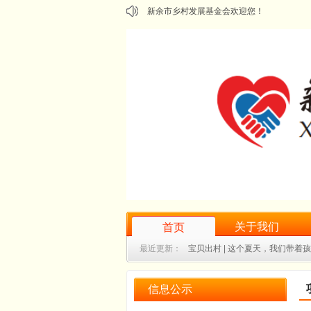
新余市乡村发展基金会欢迎您！
关于我们
首页
最近更新：
宝贝出村 | 这个夏天，我们带着
乡村微学堂｜我是活动小管家：彝汉儿童暑
信息公示
"耆乐融融·粽享安康"——水北镇老人集体生