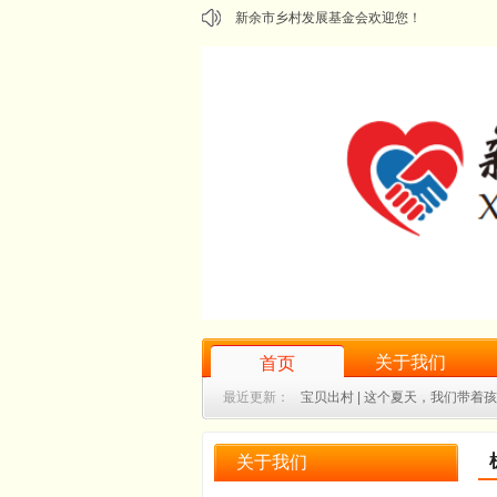
新余市乡村发展基金会欢迎您！
关于我们
首页
最近更新：
宝贝出村 | 这个夏天，我们带着
乡村微学堂｜我是活动小管家：彝汉儿童暑
关于我们
"耆乐融融·粽享安康"——水北镇老人集体生