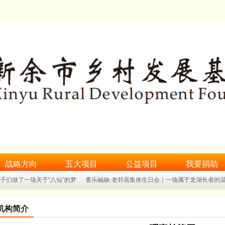
战略方向
五大项目
公益项目
我要捐助
孩子们做了一场关于“八仙”的梦
耆乐融融·老邻居集体生日会｜一场属于龙湖长者的
期实践小课堂
一双新鞋，一步成长｜“乡村留守儿净鞋计划”捐赠仪式圆满完成
机构简介
日会暨端午关爱活动