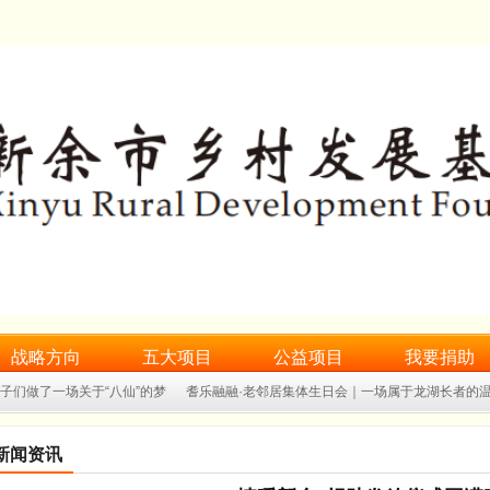
战略方向
五大项目
公益项目
我要捐助
孩子们做了一场关于“八仙”的梦
耆乐融融·老邻居集体生日会｜一场属于龙湖长者的
期实践小课堂
一双新鞋，一步成长｜“乡村留守儿净鞋计划”捐赠仪式圆满完成
新闻资讯
日会暨端午关爱活动