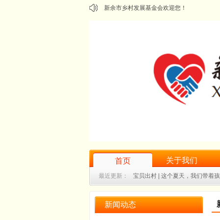
新余市乡村发展基金会欢迎您！
关于我们
首页
最近更新：
宝贝出村 | 这个夏天，我们带着
乡村微学堂｜我是活动小管家：彝汉儿童暑
新闻动态
"耆乐融融·粽享安康"——水北镇老人集体生