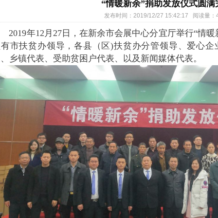
“情暖新余”捐助发放仪式圆满
发布时间：2019/12/27 15:42:17 阅读量：
019年12月27日，在新余市会展中心分宜厅举行“情
员有市扶贫办领导，各县（区)扶贫办分管领导、爱心企
表、乡镇代表、受助贫困户代表、以及新闻媒体代表。