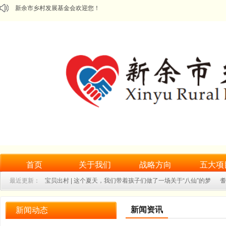
新余市乡村发展基金会欢迎您！
首页
关于我们
战略方向
五大项
最近更新：
宝贝出村 | 这个夏天，我们带着孩子们做了一场关于“八仙”的梦
耆
乡村微学堂｜我是活动小管家：彝汉儿童暑期实践小课堂
一双新鞋，一步成
机构简介
┊
组织架构
┊
政策法规
┊
联系我们
┊
新闻资讯
新闻动态
"耆乐融融·粽享安康"——水北镇老人集体生日会暨端午关爱活动