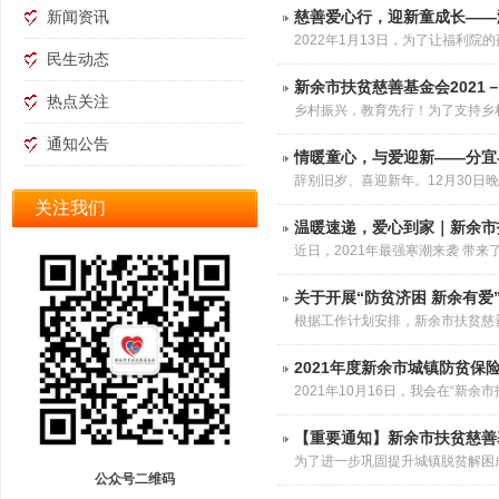
新闻资讯
慈善爱心行，迎新童成长——
颐养之家助老计划
┊
一屋一梦童新家园
┊
防贫保险
┊
失依女童护蕾行
2022年1月13日，为了让福利
民生动态
区儿童福利院迎新关爱活动，向孩
新余市扶贫慈善基金会2021－2
热点关注
我要捐助
┊
爱心榜
乡村振兴，教育先行！为了支持乡
升学帮扶项目，为处于升学阶段的
通知公告
项目进展公示
┊
综合信息公示
┊
内部制度公示
┊
募捐信息公示
┊
情暖童心，与爱迎新——分宜
辞别旧岁、喜迎新年。12月30日
新闻资讯
┊
民生动态
┊
热点关注
┊
通知公告
┊
新年晚会。元旦将至，让德仁苑的
关注我们
温暖速递，爱心到家｜新余市
近日，2021年最强寒潮来袭 带来了剧烈降温， 也降下了牛年的初雪。 当大部分市民还沉浸在降雪带来的欣喜时， 有这样一群人却只
能 烧柴
关于开展“防贫济困 新余有
根据工作计划安排，新余市扶贫慈善
推动乡村振兴事业发展。为了更好
2021年度新余市城镇防贫保
2021年10月16日，我会在“
遴选公告》。经过报名审
【重要通知】新余市扶贫慈善
为了进一步巩固提升城镇脱贫解困
公众号二维码
工作有关事项公告如下：