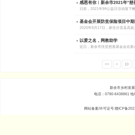
感恩有你︱新余市2021年“
基金会开展防贫保险项目中期
2020年9月17日，家住分宜县
在丧失了劳动能力。出院后还需长
以爱之名，网教助学
近日，新余市扶贫慈善基金会在新
电脑和一年期英语网教账号，用
<<
<
10
新余市乡村发展基金
电话：0790-643886
网站备案/许可证号:赣ICP备2023